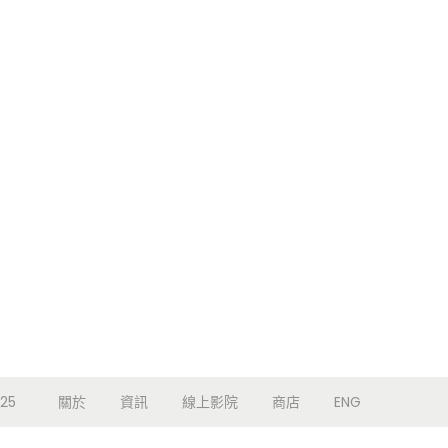
25
關於
資訊
線上影院
商店
ENG