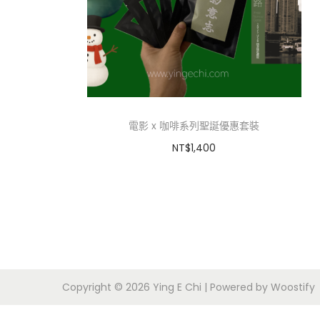
i
o
n
電影 x 咖啡系列聖誕優惠套裝
NT$
1,400
加入購物車
Copyright © 2026
Ying E Chi
| Powered by
Woostify