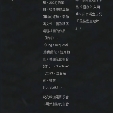
州，2023)的策
品《 極夜 》入圍
劃。張氏憑藉其跨
第58屆台灣金馬獎
領域的經驗，製作
「 最佳動畫短片
與女性主義及移居
」。
議題相關的作品
（節錄）：
《Ling’s Request》
(籌備階段，短片動
畫，德國法國聯合
製作）、”Exclave”
（2023，聲音裝
置，柏林
Brotfabrik）。
現為歐洲電影學會
市場策劃部門主管