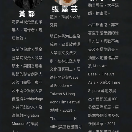
動畫導演、大學講
張嘉芸
黃靜
師、插畫師。
監製、策展人及研
電影與視覺藝術策
出生於香港，非常
究員
展人、寫作者，現
著重手繪筆觸的繪
張氏在香港出生及
居倫敦。
畫方法，喜歡不完
成長。畢業於香港
美及不標準的畫。
畢業於倫敦大學金
大學德文及法文
插畫及動畫作品曾
匠學院視覺人類學
系、柏林洪堡大學
於 M+、Art
碩士，英國香港電
文化研究碩士。居
Basel、Fine Art
影節的聯合創辦人
德期間參與Wave
Asia、大館及 Time
及節目總監，東亞
of Freedom –
Square 等地方展
及東南亞策展人影
Taiwan & Hong
出。曾參加逾100
像組織Archipelago
Kong Film Festival
多個國際影展、橫
的共同創辦人，及
(柏林，2023)、
跨30多個獎項及40
為倫敦Migration
The _________ H-
多個國家。2021
Museum的策展
Ville (美國新墨西哥
年，憑動畫短片作
人。