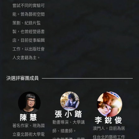
嘗試不同的實驗可
能。曾為藝術空間
策劃、紀錄片監
製，也曾經營過書
店，目前從事編輯
工作，以出版社會
人文書籍為主。
決選評審團成員
張小踏
陳慧
李銳俊
動畫導演、大學講
著名作家、現為國
澳門人，目前為居
師、插畫師。
立臺北藝術大學電
住台北的藝術工作