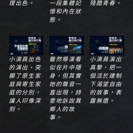
理出色。
一段集體記
殘酷青春。
憶和內在狀
態。
小演員出色
雖然導演看
小演員演出
的演出，突
似在片中隱
真摯，把一
顯了原生家
身，但其實
個活於建制
庭與寄生家
她的聲音一
下渴望自由
庭的分別，
直出現，詩
的故事，表
讓人印像深
意地訴說異
露無遺。
刻。
鄉人的故
事。