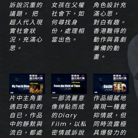
訴說沉重的
女孩在父權
角色設計充
議題， 把
社會下，如
滿心思，
超人代入現
何尋找身
對白有趣。
實社會狀
份，處理相
香港難得的
況，充滿心
當出色。
動作與喜劇
思。
兼備的動
畫。
片中主角重
一部流麗意
作品細膩地
遇四年前的
像拼貼而成
展現一種壓
自已，作品
的Diary
抑情感，但
中的靜默與
Film，以私
同時流露極
流白，都處
密情感訴說
具爆發力的