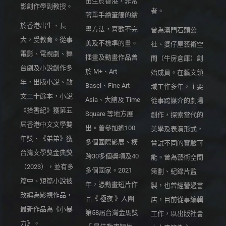
出生於香港，非常
影創作學副教授。
者。
著重手繪筆觸的繪
於香港出生、長
畫方法，喜歡不完
曾為澳門石頭公
大，受教育。從事
美及不標準的畫。
社、婆仔屋藝術空
電影、電視劇、舞
插畫及動畫作品曾
間（牛房倉庫）創
台劇及小說創作多
於 M+、Art
始成員。在藝文領
年，出版小說、散
Basel、Fine Art
域工作多年，主要
文二十餘本，小說
Asia、大館及 Time
從事跨媒介的劇場
《拾香紀》獲第五
Square 等地方展
創作，探索當代的
屆香港中文文學雙
出。曾參加逾100
美學及表演形式，
年獎、《弟弟》獲
多個國際影展、橫
嘗試不同的實驗可
台灣文學獎金典獎
跨30多個獎項及40
能。曾為藝術空間
（2023），並有多
多個國家。2021
策劃、紀錄片監
篇中、短篇小說被
年，憑動畫短片作
製，也曾經營過書
改編為影視作品，
品《 極夜 》入圍
店，目前從事編輯
最新作品為《小暴
第58屆台灣金馬獎
工作，以出版社會
力》。