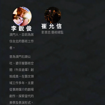
崔允信
李銳俊
影意志 藝術總監
澳門人，目前為居
住台北的藝術工作
者。
曾為澳門石頭公
社、婆仔屋藝術空
間（牛房倉庫）創
始成員。在藝文領
域工作多年，主要
從事跨媒介的劇場
創作，探索當代的
美學及表演形式，