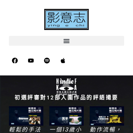
初選評審對12部入圍作品的評語撮要
輕鬆的手法
一個13歲小
動作流暢，