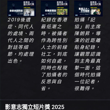
2019後遺
紀錄在香港
拍攝「記
症、同代人
最低潮之
協」前主席
的處境、兩
時，被攝者
陳朗昇，導
代人之間的
作為跨性別
演的近距離
對話等細
人士的前線
貼身紀錄，
節，均處理
社工，到底
讓觀眾認識
出色。
如何自處，
到主角最真
同時也程現
摯一面，這
了拍攝者的
個時代拍攝
反思與自
一位記者，
省。
很難得。
影意志獨立短片獎 2025