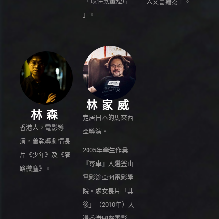
「 最佳動畫短片
人文書籍為主。
」。
林家威
林森
定居日本的馬來西
香港人，電影導
亞導演。
演，曾執導劇情長
2005年學生作業
片《少年》及《窄
『尋車』入選釜山
路微塵》。
電影節亞洲電影學
院。處女長片「其
後」（2010年）入
選香港國際電影