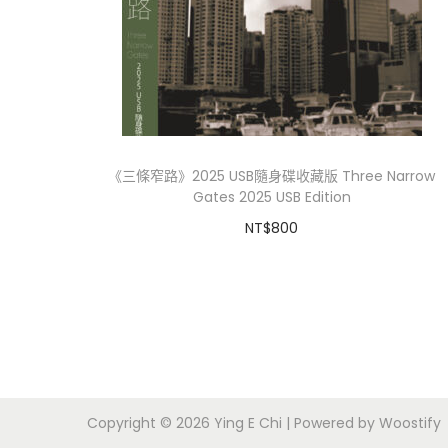
i
o
n
《三條窄路》2025 USB隨身碟收藏版 Three Narrow
Gates 2025 USB Edition
NT$
800
加入購物車
Copyright © 2026
Ying E Chi
| Powered by
Woostify