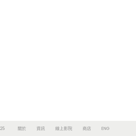
25
關於
資訊
線上影院
商店
ENG