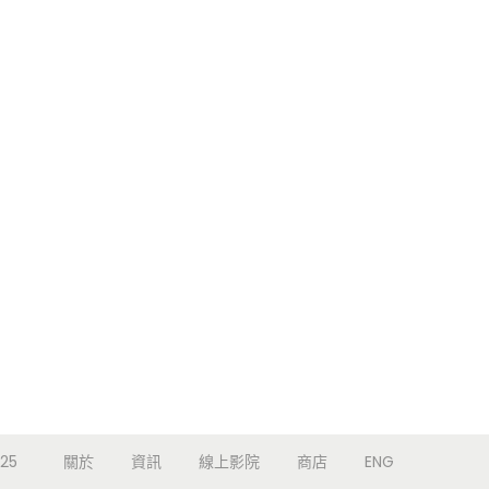
25
關於
資訊
線上影院
商店
ENG