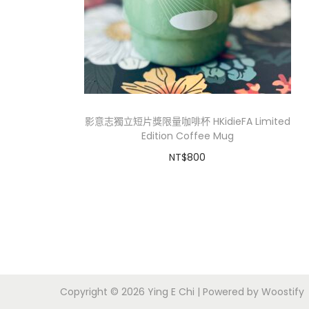
i
o
n
影意志獨立短片獎限量咖啡杯 HKidieFA Limited
Edition Coffee Mug
NT$
800
加入購物車
Copyright © 2026
Ying E Chi
| Powered by
Woostify